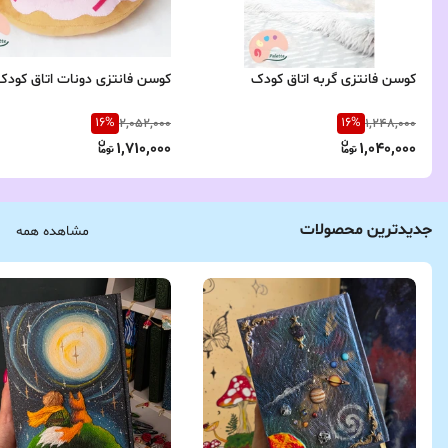
کوسن فانتزی گربه اتاق کودک
کوسن فانتزی دونات اتاق کودک
16
%
16
%
2,052,000
1,248,000
1,710,000
1,040,000
جدیدترین محصولات
مشاهده همه