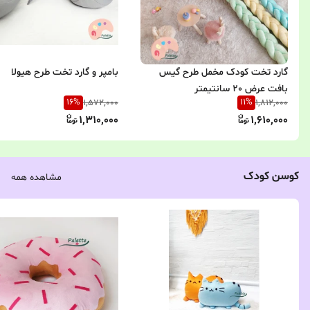
گارد تخت کودک مخمل طرح گیس
بامپر و گارد تخت طرح هیولا
بافت عرض 20 سانتیمتر
16
%
11
%
1,572,000
1,812,000
1,310,000
1,610,000
کوسن کودک
مشاهده همه