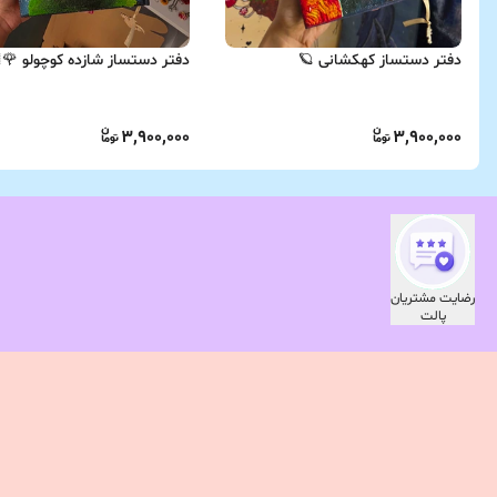
دفتر دستساز کهکشانی 🪐
دفتر دستساز شازده کوچولو 🌹
3,900,000
3,900,000
رضایت مشتریان
پالت