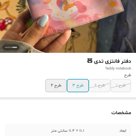
دفتر فانتزی تدی 🧸
Teddy notebook
طرح
طرح ۱
طرح ۲
طرح ۳
طرح ۴
مشخصات
ابعاد
۱۱.۱ × ۱۱.۴ سانتی متر