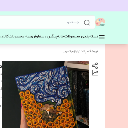
 کودک
همه محصولات
پیگیری سفارش
خانه
دسته‌بندی محصولات
لوازم تحریر
/
فروشگاه پالت

ok
دی
اد
ه
غذ