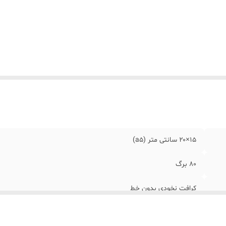
۱۵×۲۰ سانتی متر (a5)
۸۰ برگ
کرافت نخودی بدون خط