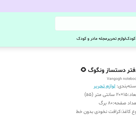
مجله مادر و کودک
لوازم تحریر
کالای
دفتر دستساز ونگوگ 
Vangogh notebo
لوازم تحریر
:
دسته‌بن
۱۵×۲۰ سانتی متر (a5)
:
ابع
۸۰ برگ
:
تعداد صفح
کرافت نخودی بدون خط
:
نوع کا