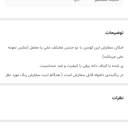
قابلیت شستشو
دارد
توضیحات
امکان سفارش این کوسن با دو جنس مختلف نخی یا مخمل (عکس نمونه
نخی میباشد)
پر شده با الیاف دانه برفی با کیفیت و ضد حساسیت.
در رنگبندی دلخواه قابل سفارش است ( هنگام ثبت سفارش رنگ مورد نظر
خود را در قسمت توضیحات بنویسید )
از کوسن ماه به عنوان تزیین تخت و صندلی و یا بامپر برای جلوگیری از
نظرات
برخورد کودک با حفاظ تخت میتوانید استفاده کنید.