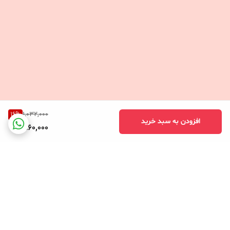
16
%
1,032,000
افزودن به سبد خرید
860,000