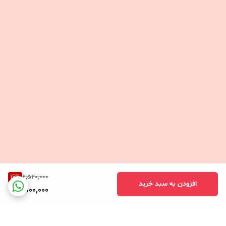
16
%
2,520,000
افزودن به سبد خرید
2,100,000