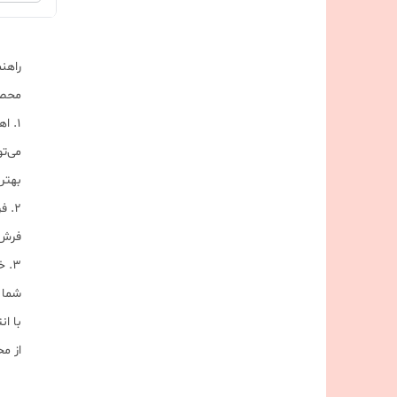
راهن
محصو
۱. 
می‌تو
بهتر
۲. 
فرش 
۳. 
شما م
با ا
از مح