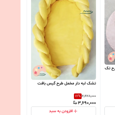
رح تک
تشک لبه دار مخمل طرح گیس بافت
16
%
4,428,000
3,690,000
افزودن به سبد