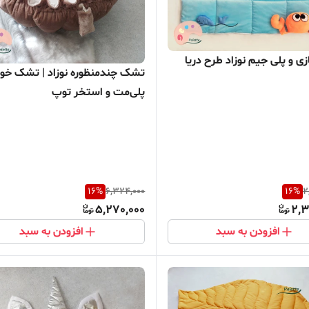
ی و پلی جیم نوزاد طرح دریا
تشک چندمنظوره نوزاد | تشک خو
پلی‌مت و استخر توپ
16
%
6,324,000
16
%
2
5,270,000
2,3
افزودن به سبد
افزودن به سبد