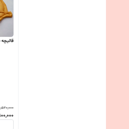
قالیچه 
,520,000
100,000