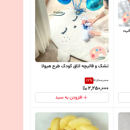
اب،
تشک و قالیچه اتاق کودک طرح هیولا
16
%
2,700,000
2,250,000
افزودن به سبد