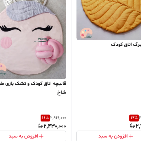
برگ اتاق کودک
قالیچه اتاق کودک و تشک بازی ط
شاخ
16
%
2,916,000
16
%
2
2,430,000
2,
افزودن به سبد
افزودن به سبد