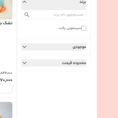
برند
تشک باز
سیسمونی پالت
موجودی
محدوده قیمت
,844,000
70,000