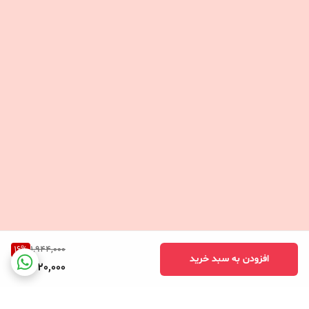
16
%
1,944,000
افزودن به سبد خرید
1,620,000