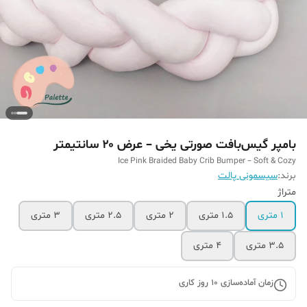
بامپر گیس‌بافت صورتی یخی – عرض ۲۰ سانتیمتر
Ice Pink Braided Baby Crib Bumper – Soft & Cozy
برند:
سیسمونی پالت
متراژ
۱ متری
۱.۵ متری
۲ متری
۲.۵ متری
۳ متری
3.5 متری
۴ متری
زمان آماده‌سازی
10
روز کاری