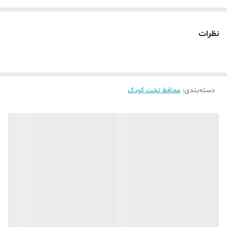
رنگ صورتی یخی، ترکیبی از لطافت صورتی و خنکی رنگ‌های پاستلی است
که فضای اتاق کودک را روشن و دلنشین می‌کند. این رنگ به‌خوبی با تم‌های
نظرات
سفید، طوسی، کرمی و رنگ‌های طبیعی چوب هماهنگ می‌شود.
قیمت درج‌شده برای هر متر می‌باشد؛ لطفاً هنگام ثبت سفارش، متراژ مورد
نظر خود را مشخص کنید.
دسته‌بندی
:
محافظ تخت کودک
در صورت تمایل به انتخاب رنگ دیگر، رنگ دلخواه خود را در قسمت
توضیحات سفارش وارد کنید.