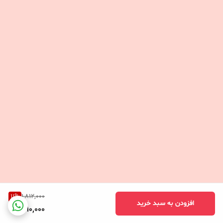
11
%
1,812,000
افزودن به سبد خرید
1,610,000