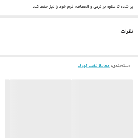
پر شده تا علاوه بر نرمی و انعطاف، فرم خود را نیز حفظ کند.
رنگ آبی روشن، فضایی آرامش‌بخش و خنک ایجاد کرده و به‌راحتی با تم‌های
سفید، طوسی و چوب روشن در دکور اتاق کودک هماهنگ می‌شود.
نظرات
لطفاً هنگام ثبت سفارش، متراژ مورد نظر خود را مشخص کنید.
در صورت انتخاب رنگ متفاوت، رنگ دلخواه را در بخش توضیحات سفارش
وارد نمایید.
دسته‌بندی
:
محافظ تخت کودک