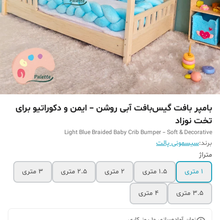
بامپر بافت گیس‌بافت آبی روشن – ایمن و دکوراتیو برای
تخت نوزاد
Light Blue Braided Baby Crib Bumper – Soft & Decorative
برند:
سیسمونی پالت
متراژ
۱ متری
۱.۵ متری
۲ متری
۲.۵ متری
۳ متری
۳.۵ متری
۴ متری
زمان آماده‌سازی
10
روز کاری