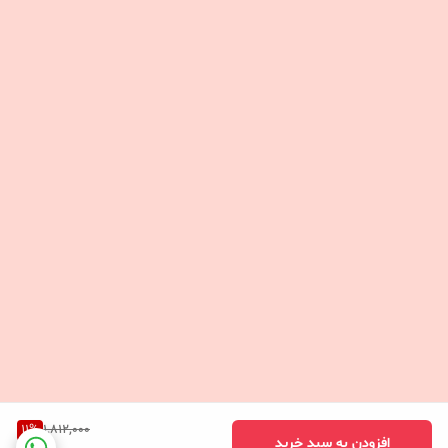
11
%
1,812,000
افزودن به سبد خرید