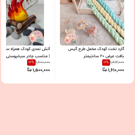
گارد تخت کودک مخمل طرح گیس
آتش نمدی کودک همراه سنگ 
بافت عرض 20 سانتیمتر
| مناسب چادر سرخپوستی و دکو
16
%
11
%
1,800,000
1,812,000
بازی
1,500,000
1,610,000